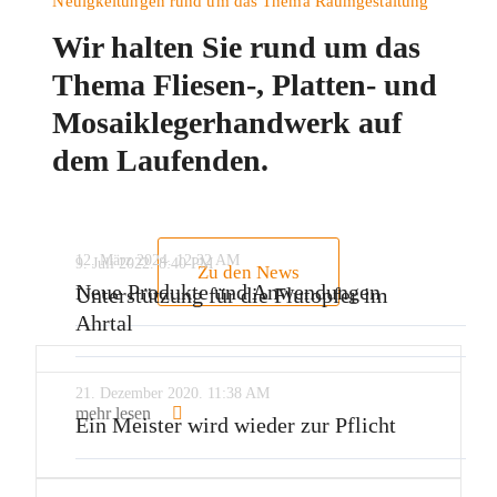
Neuigkeitungen rund um das Thema Raumgestaltung
Wir halten Sie rund um das
Thema Fliesen-, Platten- und
Mosaiklegerhandwerk auf
dem Laufenden.
12. März 2024.
12:32 AM
9. Juli 2022.
8:40 PM
Zu den News
Neue Produkte und Anwendungen
Unterstützung für die Flutopfer im
Ahrtal
mehr lesen
21. Dezember 2020.
11:38 AM
mehr lesen
Ein Meister wird wieder zur Pflicht